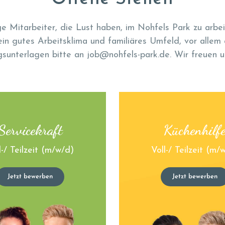
ige Mitarbeiter, die Lust haben, im Nohfels Park zu arbe
 ein
gutes Arbeitsklima und
familiäres Umfeld, vor allem
unterlagen bitte an job@nohfels-park.de. Wir freuen u
Servicekraft
Küchenhilf
l-/ Teilzeit (m/w/d)
Voll-/ Teilzeit (m/
Jetzt bewerben
Jetzt bewerben