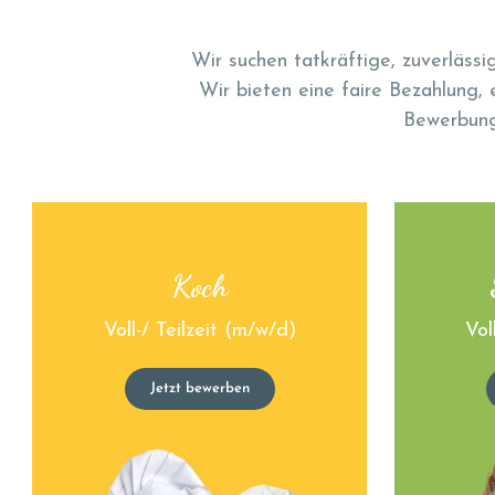
Wir suchen tatkräftige, zuverläss
Wir bieten eine
faire Bezahlung,
Bewerbungs
Koch
Voll-/ Teilzeit (m/w/d)
Vol
Jetzt bewerben